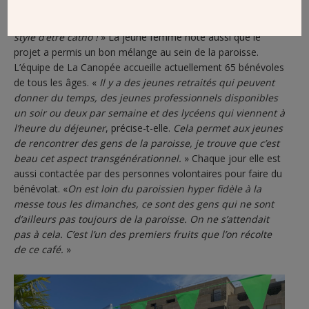
dans ce projet paroissial pour que les jeunes de Saint-
Mandé soient fiers de leur église et qu’ils voient que c’est
stylé d’être catho !
» La jeune femme note aussi que le
projet a permis un bon mélange au sein de la paroisse.
L’équipe de La Canopée accueille actuellement 65 bénévoles
de tous les âges. «
Il y a des jeunes retraités qui peuvent
donner du temps, des jeunes professionnels disponibles
un soir ou deux par semaine et des lycéens qui viennent à
l’heure du déjeuner
, précise-t-elle.
Cela permet aux jeunes
de rencontrer des gens de la paroisse, je trouve que c’est
beau cet aspect transgénérationnel.
» Chaque jour elle est
aussi contactée par des personnes volontaires pour faire du
bénévolat. «
On est loin du paroissien hyper fidèle à la
messe tous les dimanches, ce sont des gens qui ne sont
d’ailleurs pas toujours de la paroisse. On ne s’attendait
pas à cela. C’est l’un des premiers fruits que l’on récolte
de ce café.
»