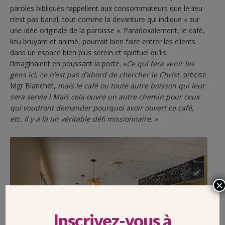
paroles bibliques rappellent aux consommateurs que le lieu
n’est pas banal, tout comme la devanture qui indique « sur
une idée originale de la paroisse ». Paradoxalement, le café,
lieu bruyant et animé, pourrait bien faire entrer les clients
dans un espace bien plus serein et spirituel qu’ils
l’imaginaient en poussant la porte. «
Ce qui fera venir les
gens ici, ce n’est pas d’abord de chercher le Christ
, précise
Mgr Blanchet,
mais le café ou toute autre boisson qui leur
sera servie ! Mais cela ouvre un autre chemin pour ceux
qui voudront demander pourquoi avoir ouvert ce café,
etc. Il y a là un véritable défi missionnaire.
»
×
Inscrivez-vous à