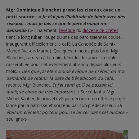
Mgr Dominique Blanchet prend les ciseaux avec un
petit sourire : «
Je n’ai pas l’habitude de bénir avec des
ciseaux… mais je fais ce que le père Arnaud me
demande !
»
Finalement,
l’évêque
du
diocèse de Créteil
tient le long ruban rouge qu’une des paroissiennes coupe,
inaugurant officiellement le café La Canopée de Saint-
Mandé (Val-de-Marne). Quelques minutes plus tard, Mgr
Blanchet, rameau à la main, bénit les locaux et la foule
rassemblée pour cet événement attendu depuis plusieurs
mois. «
Dès que j’ai été nommé évêque de Créteil, on m’a
demandé de retenir la date de bénédiction du café
,
raconte Mgr Blanchet.
Et j’ai senti qu’il se passait ici
quelque chose de très important.
» Succédant à Mgr
Michel Santier, le nouvel évêque découvre en effet le projet
lancé par la paroisse et soutenu par son prédécesseur. «
Il
était un élément porteur pour se lancer dans cet audace »
souligne-t-il.