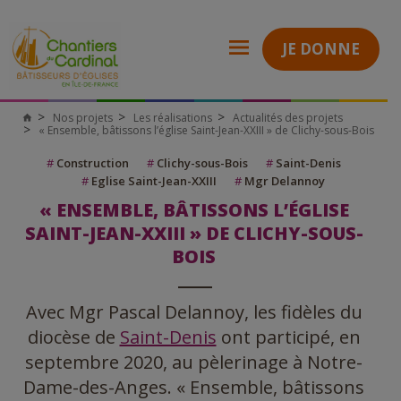
JE DONNE
Nos projets
Les réalisations
Actualités des projets
« Ensemble, bâtissons l’église Saint-Jean-XXIII » de Clichy-sous-Bois
#
Construction
#
Clichy-sous-Bois
#
Saint-Denis
#
Eglise Saint-Jean-XXIII
#
Mgr Delannoy
« ENSEMBLE, BÂTISSONS L’ÉGLISE
SAINT-JEAN-XXIII » DE CLICHY-SOUS-
BOIS
Avec Mgr Pascal Delannoy, les fidèles du
diocèse de
Saint-Denis
ont participé, en
septembre 2020, au pèlerinage à Notre-
Dame-des-Anges. « Ensemble, bâtissons