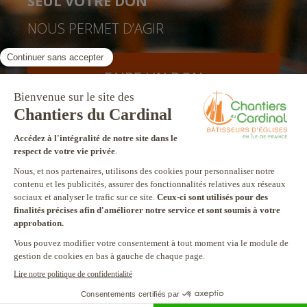
SEUL VOTRE DON
NOUS PERMET D’AGIR
FAIRE UN DON
facebook
twitter
youtube
linkedin
instagram
Pinterest
Contact
Mentions légales
Tél. 01 78 91 93 93