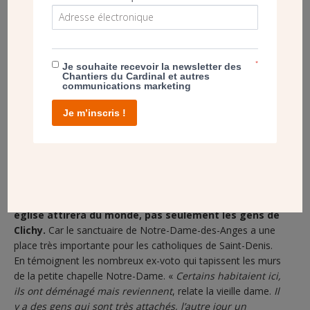
*
Je souhaite recevoir la newsletter des
Chantiers du Cardinal et autres
communications marketing
Les travaux de construction de l’église Saint-Jean-XXIII à Clichy ont
Je m’inscris !
débuté en septembre 2020, ils doivent s’achever à l’été 2021. (CDC)
UNE ÉGLISE QUI ATTIRE
Armande, la sacristine, en est convaincue: la nouvelle
église attirera du monde, pas seulement les gens de
Clichy.
Car le sanctuaire de Notre-Dame-des-Anges a une
place très importante pour les catholiques de Saint-Denis.
En témoignent les nombreux ex-voto qui tapissent les murs
de la petite chapelle Notre-Dame. «
Certains habitaient ici,
ils ont déménagé mais reviennent
, relate la vieille dame.
Il
y a des gens qui sont très attachés, l’autre jour un