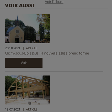
Voir l’album
VOIR AUSSI
i
o
1
46
u
© Copyright CDC
s
20.10.2021
ARTICLE
Clichy-sous-Bois (93) : la nouvelle église prend forme
Voir
13.07.2021
ARTICLE