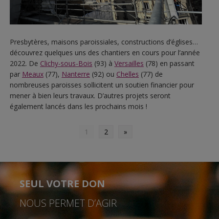
Presbytères, maisons paroissiales, constructions d’églises…
découvrez quelques uns des chantiers en cours pour l’année
2022. De
Clichy-sous-Bois
(93) à
Versailles
(78) en passant
par
Meaux
(77),
Nanterre
(92) ou
Chelles
(77) de
nombreuses paroisses sollicitent un soutien financier pour
mener à bien leurs travaux. D’autres projets seront
également lancés dans les prochains mois !
1
2
»
SEUL VOTRE DON
NOUS PERMET D’AGIR