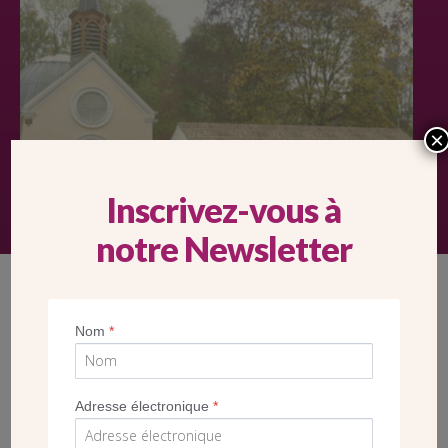
×
Inscrivez-vous à
notre Newsletter
Nom
*
PROJET
BÂTIR L’ÉGLISE SAINT-JEAN-XXIII À CLICHY-
SOUS-BOIS (93)
Adresse électronique
*