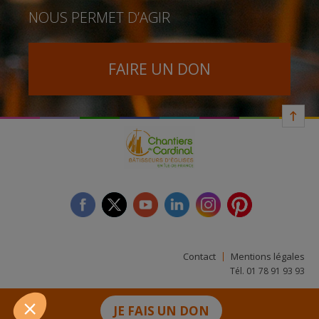
NOUS PERMET D’AGIR
FAIRE UN DON
facebook
twitter
youtube
linkedin
instagram
Pinterest
Contact
Mentions légales
Tél. 01 78 91 93 93
JE FAIS UN DON