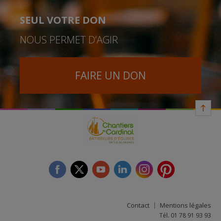
SEUL VOTRE DON
NOUS PERMET D’AGIR
FAIRE UN DON
facebook
twitter
youtube
linkedin
instagram
Pinterest
Contact
Mentions légales
Tél. 01 78 91 93 93