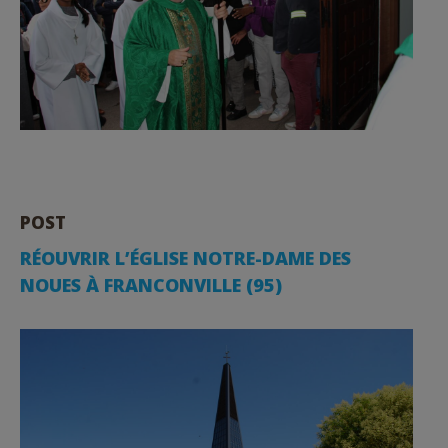
POST
RÉOUVRIR L’ÉGLISE NOTRE-DAME DES
NOUES À FRANCONVILLE (95)