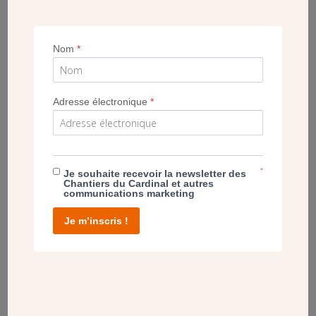
POST
Nom
*
SAINT CHARLES À L’ISLE ADAM (95) –
BÉNÉDICTION DES SALLES PAROISSIALES
RÉNOVÉES
Adresse électronique
*
*
Je souhaite recevoir la newsletter des
Chantiers du Cardinal et autres
communications marketing
Je m’inscris !