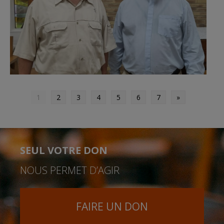
1
2
3
4
5
6
7
»
SEUL VOTRE DON
NOUS PERMET D’AGIR
FAIRE UN DON