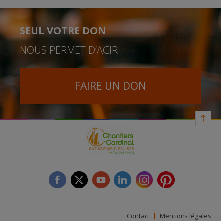
SEUL VOTRE DON
NOUS PERMET D’AGIR
FAIRE UN DON
facebook
twitter
youtube
linkedin
instagram
Pinterest
Contact
Mentions légales