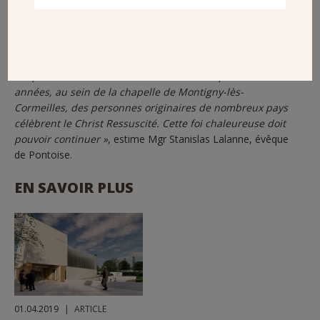
de la concrétisation de ce projet. Pour eux, la nouvelle église
de Montigny est plus qu’un édifice :
« C’est un
espace pour
la prière et la célébration
, le partage, la joie, la paix et la
rencontre. » Pour l’évêché de Pontoise, cette construction
« répond à un besoin sur le secteur »
.
« Depuis des
années, au sein de la chapelle de Montigny-lès-
Cormeilles, des personnes originaires de nombreux pays
célèbrent le Christ Ressuscité. Cette foi chaleureuse doit
pouvoir continuer »
, estime Mgr Stanislas Lalanne, évêque
de Pontoise.
EN SAVOIR PLUS
01.04.2019
ARTICLE