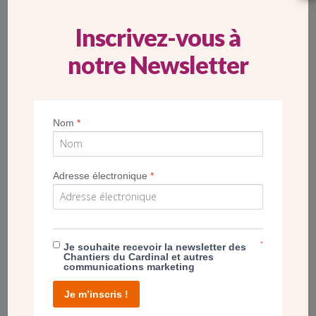
Inscrivez-vous à
notre Newsletter
Nom
*
Adresse électronique
*
Homélie du père Piotr Andrzejewski, lors de la pose de la première
pierre de l’église Saint-Joseph à Montigny-lès-Cormeilles
*
Je souhaite recevoir la newsletter des
Chantiers du Cardinal et autres
LA NOUVELLE ÉGLISE DE MONTIGNY, UN
communications marketing
BON SIGNE POUR LA VILLE
Je m’inscris !
Les membres de la communauté paroissiale se réjouissent