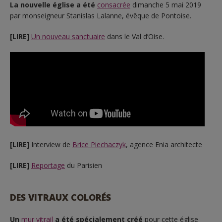
La nouvelle église a été
consacrée
dimanche 5 mai 2019
par monseigneur Stanislas Lalanne, évêque de Pontoise.
[LIRE]
Un nouveau sanctuaire
dans le Val d’Oise.
[LIRE]
Interview de
Brice Piechaczyk
, agence Enia architecte
[LIRE]
Reportage
du Parisien
DES VITRAUX COLORÉS
Un
mur vitrail
a été spécialement créé
pour cette église