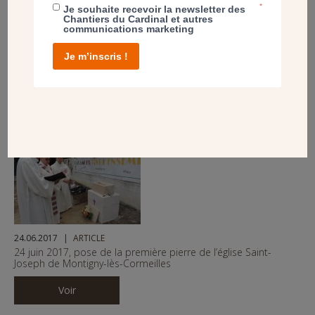
*
Je souhaite recevoir la newsletter des
Chantiers du Cardinal et autres
communications marketing
09.11.2017
PROJET
Je m’inscris !
Construction de l’église Saint-Joseph à Montigny-lès-
Cormeilles
Voir
24.06.2017
ARTICLE
24 juin 2017, pose de la première pierre de l’église Saint-
Joseph de Montigny-lès-Cormeilles
Voir