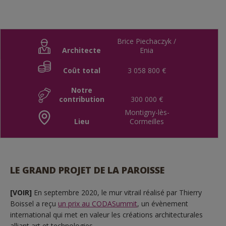
Brice Piechaczyk /
Architecte
Enia
Coût total
3 058 800 €
Notre
contribution
300 000 €
Montigny-lès-
Lieu
Cormeilles
LE GRAND PROJET DE LA PAROISSE
[VOIR]
En septembre 2020, le mur vitrail réalisé par Thierry
Boissel a reçu
un prix au CODASummit
, un évènement
international qui met en valeur les créations architecturales
alliant art et technologies.