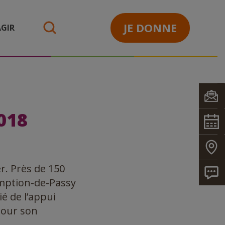
JE DONNE
GIR
search
018
r. Près de 150
omption-de-Passy
é de l’appui
pour son