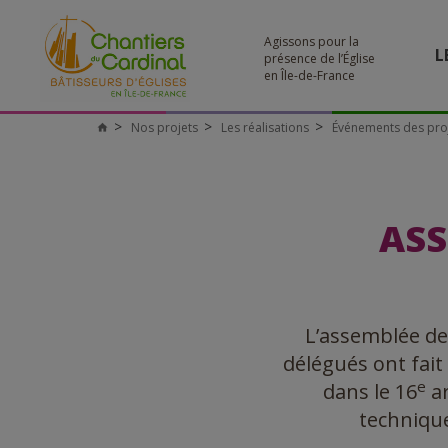
Agissons pour la
L
présence de l’Église
en Île-de-France
Nos projets
Les réalisations
Événements des pro
ASS
L’assemblée de
délégués ont fait
e
dans le 16
ar
technique