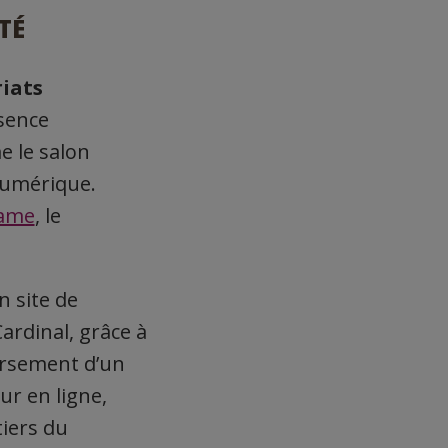
TÉ
iats
sence
 le salon
 numérique.
Dame
, le
un site de
ardinal, grâce à
ersement d’un
ur en ligne,
tiers du