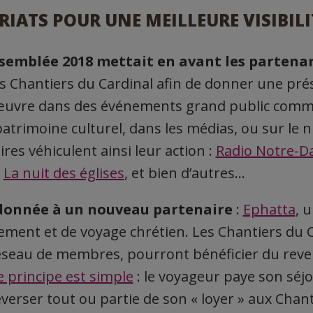
IATS POUR UNE MEILLEURE VISIBILI
ssemblée 2018 mettait en avant les partenar
s Chantiers du Cardinal afin de donner une pré
’œuvre dans des événements grand public comme
patrimoine culturel, dans les médias, ou sur le
res véhiculent ainsi leur action :
Radio Notre-
,
La nuit des églises
, et bien d’autres…
 donnée à un nouveau partenaire
:
Ephatta
, 
ement et de voyage chrétien. Les Chantiers du C
réseau de membres, pourront bénéficier du rev
e principe est simple
: le voyageur paye son séjo
everser tout ou partie de son « loyer » aux Chan