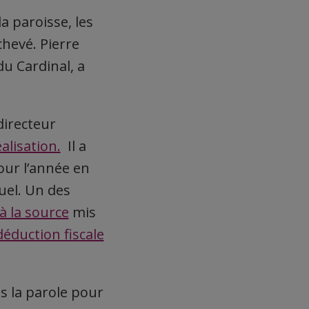
la paroisse, les
chevé. Pierre
du Cardinal, a
directeur
alisation.
Il a
our l’année en
uel. Un des
à la source
mis
déduction fiscale
s la parole pour