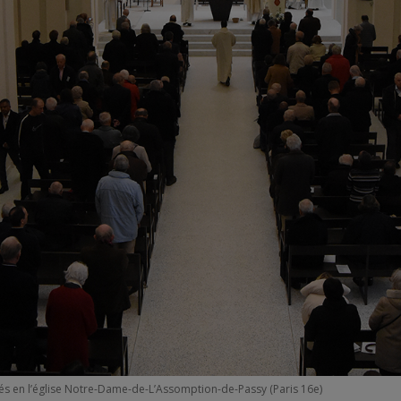
 en l’église Notre-Dame-de-L’Assomption-de-Passy (Paris 16e)