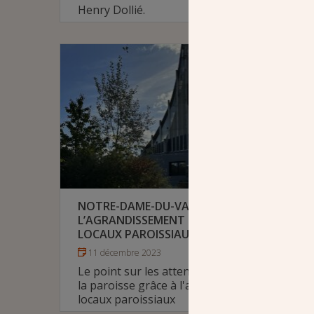
Henry Dollié.
# Diocèse de Saint-Denis
NOTRE-DAME-DU-VAL (77)
L’AGRANDISSEMENT INDISPENSABLE DES
LOCAUX PAROISSIAUX
11 décembre 2023
Le point sur les attentes et les projets de
la paroisse grâce à l'agrandissement des
locaux paroissiaux