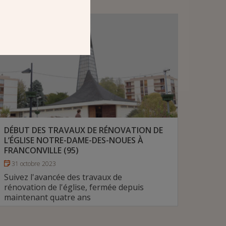
DÉBUT DES TRAVAUX DE RÉNOVATION DE
L’ÉGLISE NOTRE-DAME-DES-NOUES À
FRANCONVILLE (95)
31 octobre 2023
Suivez l'avancée des travaux de
rénovation de l'église, fermée depuis
maintenant quatre ans
# Diocèse de Pontoise