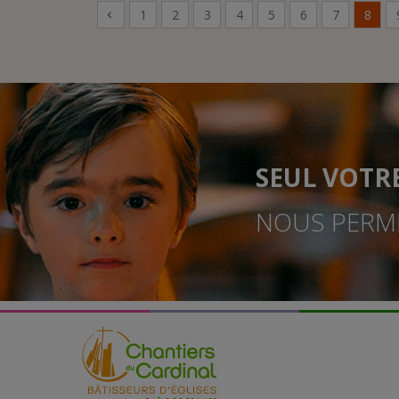
1
2
3
4
5
6
7
8
SEUL VOTR
NOUS PERME