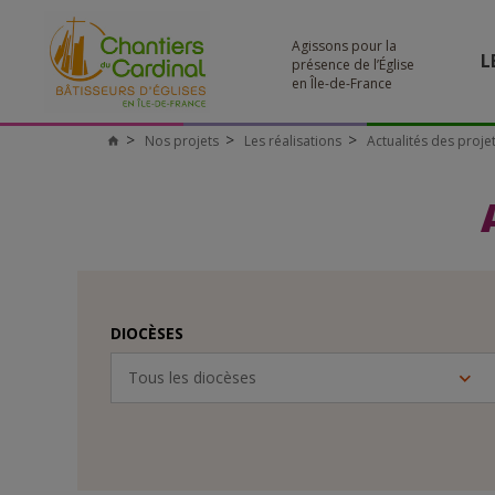
Agissons pour la
L
présence de l’Église
en Île-de-France
Nos projets
Les réalisations
Actualités des proje
Chantiers
du
Cardinal
DIOCÈSES
Tous les diocèses