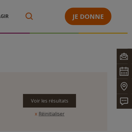
JE DONNE
GIR
search
Réinitialiser