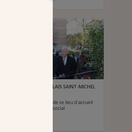
future église
# Diocèse de Versailles
INAUGURATION DU RELAIS SAINT-MICHEL
2 décembre 2023
Revivez l'inauguration de ce lieu d'accueil
et d'accompagnement social
# Diocèse de Créteil