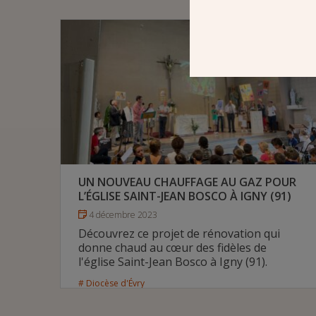
# Diocèse de Meaux
UN NOUVEAU CHAUFFAGE AU GAZ POUR
L’ÉGLISE SAINT-JEAN BOSCO À IGNY (91)
4 décembre 2023
Découvrez ce projet de rénovation qui
donne chaud au cœur des fidèles de
l'église Saint-Jean Bosco à Igny (91).
# Diocèse d'Évry