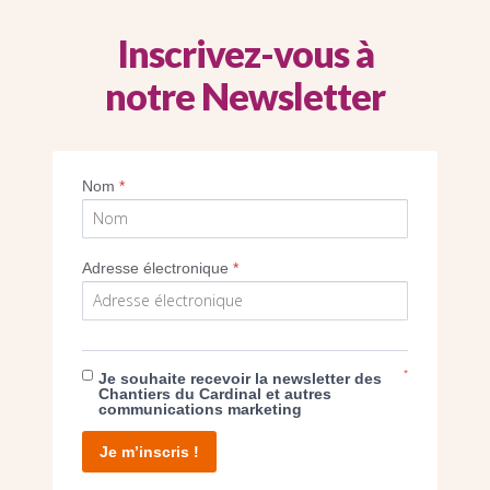
été doublée.
Inscrivez-vous à
# Diocèse de Meaux
notre Newsletter
Nom
*
Adresse électronique
*
L’ÉGLISE SAINTE BATHILDE À CHELLES (77)
: CAP SUR 2025
7 décembre 2021
*
Je souhaite recevoir la newsletter des
Chantiers du Cardinal et autres
# Diocèse de Meaux
communications marketing
Je m’inscris !