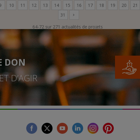
9
10
11
12
13
14
15
16
17
18
19
20
21
31
64-72 sur 271 actualités de projets
E DON
T D’AGIR
facebook
twitter
youtube
linkedin
instagram
Pinterest