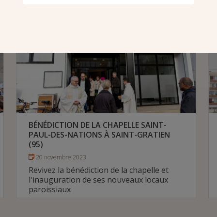
BÉNÉDICTION DE LA CHAPELLE SAINT-
PAUL-DES-NATIONS À SAINT-GRATIEN
(95)
20 novembre 2023
Revivez la bénédiction de la chapelle et
l'inauguration de ses nouveaux locaux
paroissiaux
# Diocèse de Pontoise