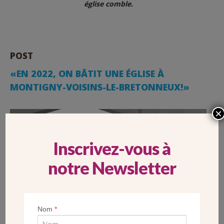
église comble.
POST
«EN 2022, ON BÂTIT UNE ÉGLISE À
MONTIGNY-VOISINS-LE-BRETONNEUX!»
×
Inscrivez-vous à
notre Newsletter
Nom
*