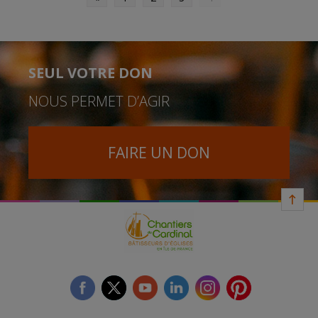
SEUL VOTRE DON
NOUS PERMET D’AGIR
FAIRE UN DON
facebook
twitter
youtube
linkedin
instagram
Pinterest