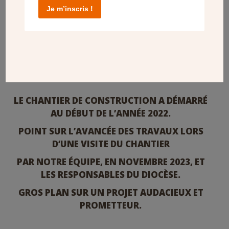
Je m’inscris !
LE CHANTIER DE CONSTRUCTION A DÉMARRÉ
AU DÉBUT DE L’ANNÉE 2022.
POINT SUR L’AVANCÉE DES TRAVAUX LORS
D’UNE VISITE DU CHANTIER
PAR NOTRE ÉQUIPE, EN NOVEMBRE 2023, ET
LES RESPONSABLES DU DIOCÈSE.
GROS PLAN SUR UN PROJET AUDACIEUX ET
PROMETTEUR.