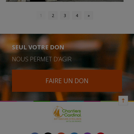
1
2
3
4
»
SEUL VOTRE DON
NOUS PERMET D’AGIR
FAIRE UN DON