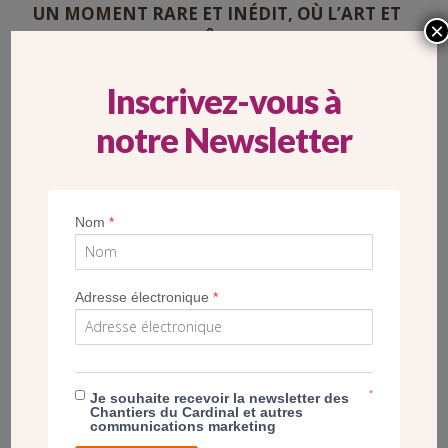
UN MOMENT RARE ET INÉDIT, OÙ L’ART ET
×
L’ÂME
ENTRENT EN PLEIN CŒUR D’UN CHANTIER.
Inscrivez-vous à
notre Newsletter
POST
VISITE DE CHANTIER DE LA FUTURE ÉGLISE
Nom
*
SAINT-JOSEPH-LE-BIENVEILLANT À VOISINS-
LE-BRETONNEUX (78)
Adresse électronique
*
*
Je souhaite recevoir la newsletter des
Chantiers du Cardinal et autres
communications marketing