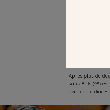
Après plus de deu
sous-Bois (93) es
évêque du diocèse