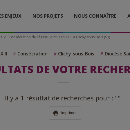
ES ENJEUX
NOS PROJETS
NOUS CONNAÎTRE
A
ts
Consécration de l’église Saint-Jean XXIII à Clichy-sous-Bois (93)
XIII
#
Consécration
#
Clichy-sous-Bois
#
Diocèse Sa
LTATS DE VOTRE RECHE
Il y a 1 résultat de recherches pour : ""
Imprimer