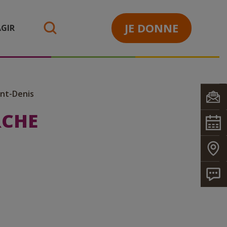
JE DONNE
GIR
search
int-Denis
RCHE