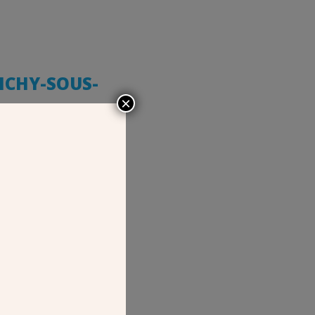
LICHY-SOUS-
×