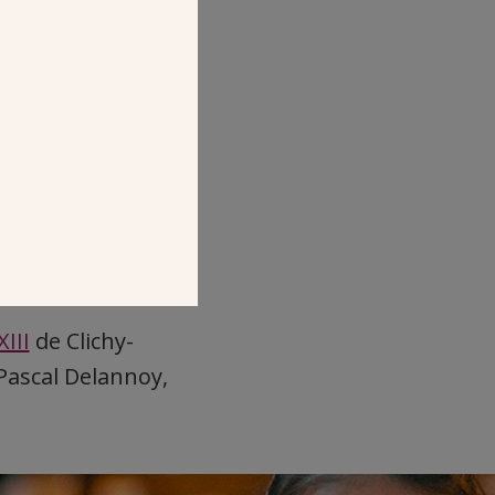
XIII
de Clichy-
Pascal Delannoy,