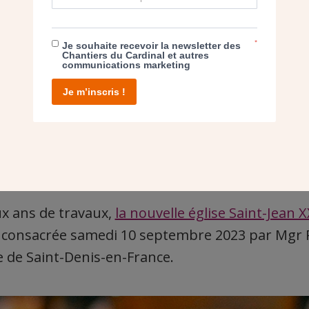
*
Je souhaite recevoir la newsletter des
Chantiers du Cardinal et autres
communications marketing
Je m’inscris !
x ans de travaux,
la nouvelle église Saint-Jean X
t consacrée samedi 10 septembre 2023 par Mgr 
 de Saint-Denis-en-France.