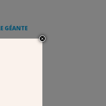
RE GÉANTE
×