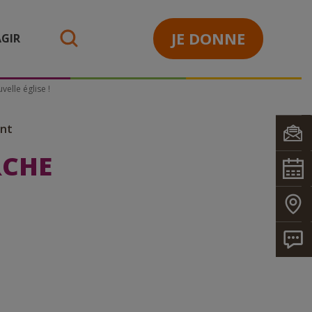
JE DONNE
GIR
search
velle église !
ant
RCHE