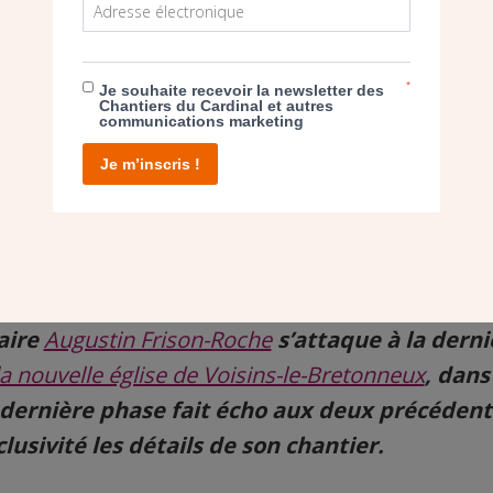
*
Je souhaite recevoir la newsletter des
Chantiers du Cardinal et autres
communications marketing
Je m’inscris !
aire
Augustin Frison-Roche
s’attaque à la dern
la nouvelle église de Voisins-le-Bretonneux
, dans
e dernière phase fait écho aux deux précédent
usivité les détails de son chantier.