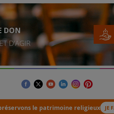
E DON
T D’AGIR
facebook
twitter
youtube
linkedin
instagram
Pinterest
réservons le patrimoine religieux
JE 