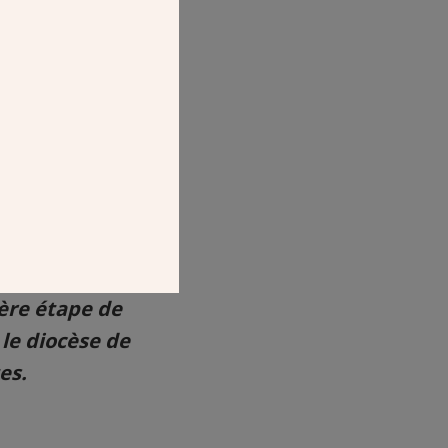
ière étape de
 le diocèse de
es.