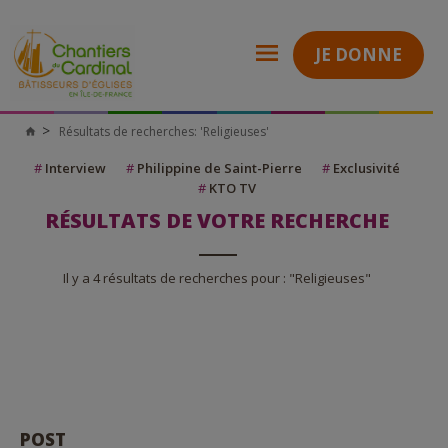
JE DONNE
Résultats de recherches: 'Religieuses'
Chantiers
du
Cardinal
#
Interview
#
Philippine de Saint-Pierre
#
Exclusivité
#
KTO TV
RÉSULTATS DE VOTRE RECHERCHE
Il y a 4 résultats de recherches pour : "Religieuses"
POST