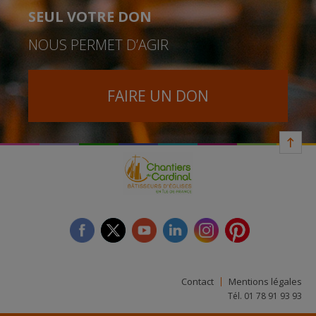
SEUL VOTRE DON
NOUS PERMET D’AGIR
FAIRE UN DON
facebook
twitter
youtube
linkedin
instagram
Pinterest
Contact
Mentions légales
Tél. 01 78 91 93 93