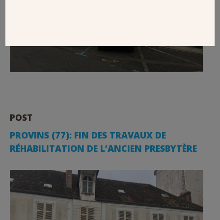
POST
PROVINS (77): FIN DES TRAVAUX DE
RÉHABILITATION DE L’ANCIEN PRESBYTÈRE