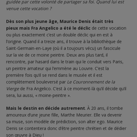
guidée par cette volonté de partager sa foi. Quand lui est
venue cette vocation ?
Dès son plus jeune âge, Maurice Denis était très
pieux
mais Fra Angelico a été le déclic
de cette vocation
ou plus exactement c’est un double déclic qui en est à
l’origine. Quand il a treize ans, il trouve à la bibliothèque de
Saint-Germain-en-Laye (où il a toujours vécu) un fascicule
sur la vie de ce moine peintre. Deux ans plus tard, il
rencontre, par hasard dans le train qui le conduit vers Paris,
un peintre amateur qui l’emmène au Louvre. C’est la
première fois qu’il se rend dans le musée et il est
complètement bouleversé par
Le Couronnement de la
Vierge
de Fra Angelico. C’est à ce moment-là qu’il décide qu’il
sera, lui aussi, « moine-peintre ».
Mais le destin en décide autrement
. À 20 ans, il tombe
amoureux d’une jeune fille, Marthe Meurier. Elle va devenir
sa muse, son modèle de prédiction, son alter ego. Maurice
Denis se contentera donc d’être peintre chrétien et de dédier
son œuvre à Dieu !