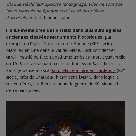
chaque siècle leur apporte témoignage. Elles ne sont pas
les musées d’une époque révolue, ni des pièces
d’archéologie »
, défendait-il alors.
Il a lui-même créé des vitraux dans plusieurs églises
anciennes classées Monuments historiques
, par
e
exemple en
l’église Saint-Julien-de-Brioude
(XII
siècle) à
Marolles-en-Brie dans le Val-de-Mane. C’est son dernier
vitrail, installé de façon posthume après sa mort accidentelle
en 1943, renversé par un camion boulevard Saint-Michel à
e
Paris. Je pense aussi à
Saint-Macre à Fère-en-Tardenois
(XV
siècle) près de Château-Thierry dans l’Aisne, dans laquelle
ses verrières, soufflées pendant la guerre de 40, viennent
d’être réinstallées.