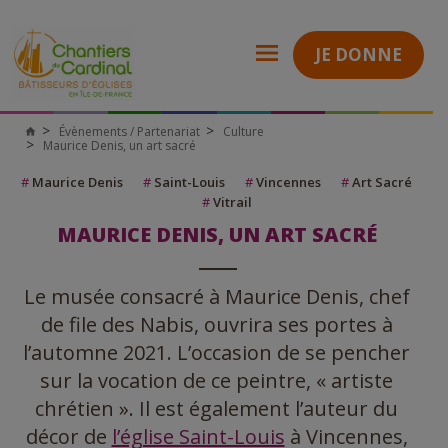
JE DONNE
Évènements / Partenariat
Culture
Chantiers
Maurice Denis, un art sacré
du
Cardinal
#
Maurice Denis
#
Saint-Louis
#
Vincennes
#
Art Sacré
#
Vitrail
MAURICE DENIS, UN ART SACRÉ
Le musée consacré à Maurice Denis, chef
de file des Nabis, ouvrira ses portes à
l’automne 2021. L’occasion de se pencher
sur la vocation de ce peintre, « artiste
chrétien ». Il est également l’auteur du
décor de
l’église Saint-Louis
à Vincennes,