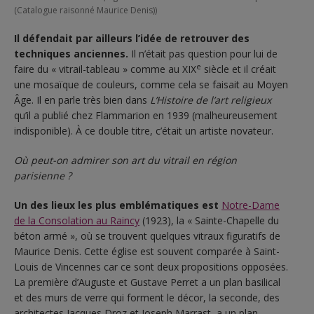
(Catalogue raisonné Maurice Denis))
Il défendait par ailleurs l’idée de retrouver des
techniques anciennes.
Il n’était pas question pour lui de
e
faire du « vitrail-tableau » comme au XIX
siècle et il créait
une mosaïque de couleurs, comme cela se faisait au Moyen
Âge. Il en parle très bien dans
L’Histoire de l’art religieux
qu’il a publié chez Flammarion en 1939 (malheureusement
indisponible). À ce double titre, c’était un artiste novateur.
Où peut-on admirer son art du vitrail en région
parisienne ?
Un des lieux les plus emblématiques est
Notre-Dame
de la Consolation au Raincy
(1923), la « Sainte-Chapelle du
béton armé », où se trouvent quelques vitraux figuratifs de
Maurice Denis. Cette église est souvent comparée à Saint-
Louis de Vincennes car ce sont deux propositions opposées.
La première d’Auguste et Gustave Perret a un plan basilical
et des murs de verre qui forment le décor, la seconde, des
architectes Jacques Droz et Joseph Marrast, a un plan