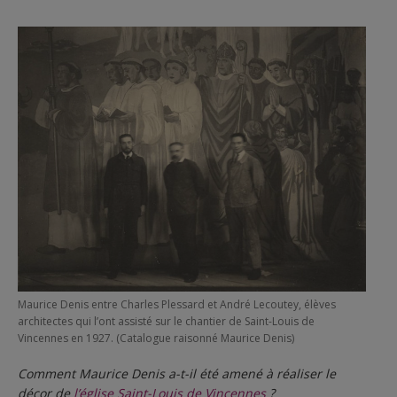
Maurice Denis entre Charles Plessard et André Lecoutey, élèves
architectes qui l’ont assisté sur le chantier de Saint-Louis de
Vincennes en 1927. (Catalogue raisonné Maurice Denis)
Comment Maurice Denis a-t-il été amené à réaliser le
décor de
l’église Saint-Louis de Vincennes
?