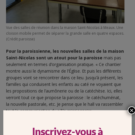
Vue des salles de réunion dans la maison Saint-Nicolas à Meaux. Une
cloison mobile permet de séparer la grande salle en quatre espaces.
(Crédit paroisse)
Pour la paroissienne, les nouvelles salles de la maison
Saint-Nicolas sont un atout pour la paroisse
mais pas
seulement en termes d’organisation pratique. « Ce chantier
montre aussi le dynamisme de l’Église. Et puis les différents
groupes vont se rencontrer dans ce lieu. Jusqu’à présent, les
familles qui conduisent les enfants au caté ne voyaient que
les propositions de l’aumônerie ou de la catéchèse. Ici, elles
verront tout ce que propose la paroisse : le catéchuménat,
la nouvelle pastorale, etc. Je pense que le hall va rassembler
×
tout la communication du pôle missionnaire. »
[LIRE]
L’interview du curé de la paroisse
, le P Thierry Leroy
Inscrivez-vous à