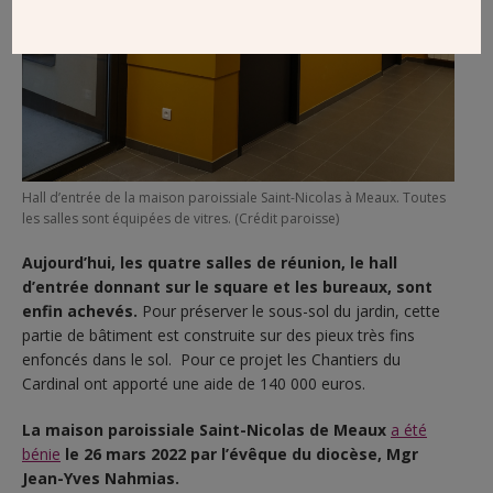
Hall d’entrée de la maison paroissiale Saint-Nicolas à Meaux. Toutes
les salles sont équipées de vitres. (Crédit paroisse)
Aujourd’hui, les quatre salles de réunion, le hall
d’entrée donnant sur le square et les bureaux, sont
enfin achevés.
Pour préserver le sous-sol du jardin, cette
partie de bâtiment est construite sur des pieux très fins
enfoncés dans le sol. Pour ce projet les Chantiers du
Cardinal ont apporté une aide de 140 000 euros.
La maison paroissiale Saint-Nicolas de Meaux
a été
bénie
le 26 mars 2022 par l’évêque du diocèse, Mgr
Jean-Yves Nahmias.