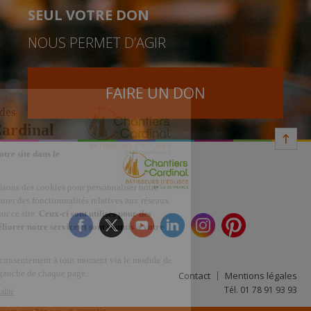
SEUL VOTRE DON
NOUS PERMET D’AGIR
FAIRE UN DON
facebook
twitter
youtube
linkedin
instagram
Pinterest
Contact
Mentions légales
Tél. 01 78 91 93 93