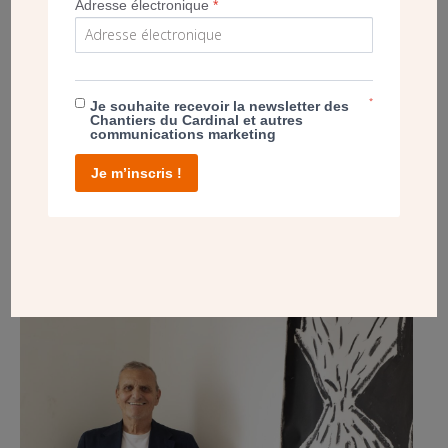
Adresse électronique
*
POST
*
Je souhaite recevoir la newsletter des
Chantiers du Cardinal et autres
communications marketing
️️« UN CÉNACLE DANS MON QUOTIDIEN » –
INTERVIEW EXCLUSIVE DE JEAN-CHARLES DE
Je m’inscris !
CASTELBAJAC