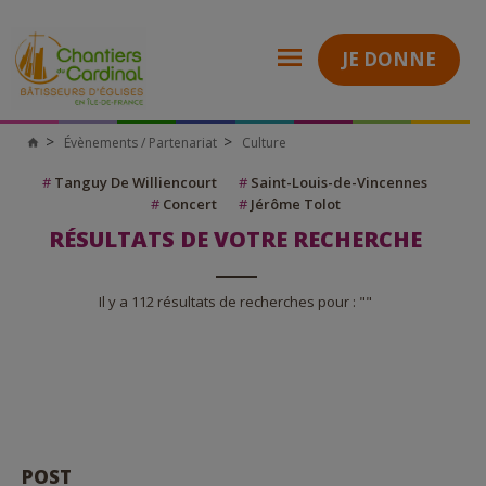
JE DONNE
Évènements / Partenariat
Culture
Chantiers
du
Cardinal
#
Tanguy De Williencourt
#
Saint-Louis-de-Vincennes
#
Concert
#
Jérôme Tolot
RÉSULTATS DE VOTRE RECHERCHE
Il y a 112 résultats de recherches pour : ""
POST