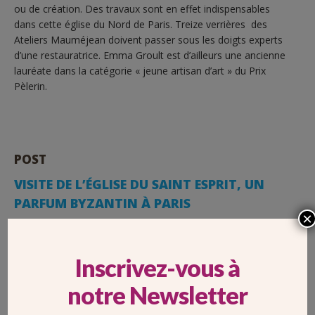
ou de création. Des travaux sont en effet indispensables
dans cette église du Nord de Paris. Treize verrières des
Ateliers Mauméjean doivent passer sous les doigts experts
d’une restauratrice. Emma Groult est d’ailleurs une ancienne
lauréate dans la catégorie « jeune artisan d’art » du Prix
Pèlerin.
POST
VISITE DE L’ÉGLISE DU SAINT ESPRIT, UN
PARFUM BYZANTIN À PARIS
×
Inscrivez-vous à
notre Newsletter