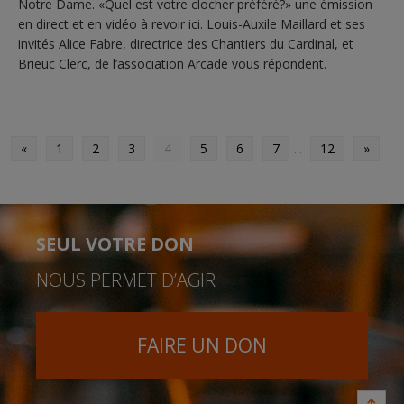
Notre Dame. «Quel est votre clocher préféré?» une émission
en direct et en vidéo à revoir ici. Louis-Auxile Maillard et ses
invités Alice Fabre, directrice des Chantiers du Cardinal, et
Brieuc Clerc, de l’association Arcade vous répondent.
«
1
2
3
4
5
6
7
...
12
»
SEUL VOTRE DON
NOUS PERMET D’AGIR
FAIRE UN DON