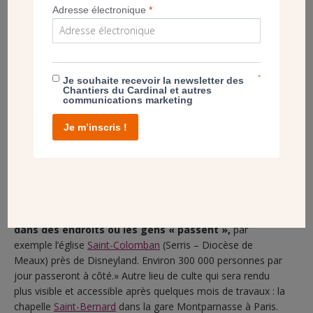
Adresse électronique
*
*
Je souhaite recevoir la newsletter des
Chantiers du Cardinal et autres
communications marketing
A Boulogne, Mgr Rougé salue Alice Fabre et Jean-Pierre Gaspard, des
Je m’inscris !
Chantiers du Cardinal. Bénédiction des locaux paroissiaux Sainte-
Cécile. Janvier 2023. (GF/CDC)
[VOIR]
Reportage lors de la bénédiction des locaux
Mais la mission des Chantiers du Cardinal est
également de bâtir ou rénover des édifices religieux
dans des endroits où les gens « passent »,
par
exemple l’église
Saint-Colomban
(Serris – Diocèse de
Meaux) près de Disneyland. Environ 300 000 personnes par
jour passeront à côté.» Autre lieu de culte qui sera rendu
plus visible et accessible après quelques mois de travaux : la
chapelle
Saint-Bernard
dans la gare Montparnasse à Paris.