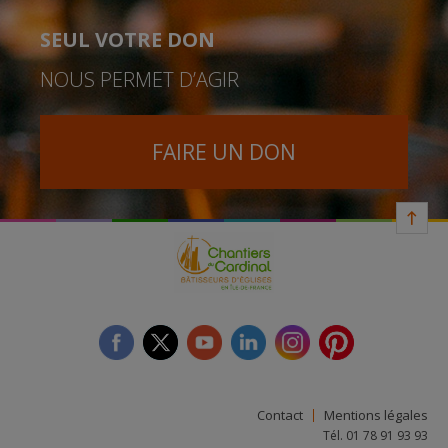
SEUL VOTRE DON
NOUS PERMET D’AGIR
FAIRE UN DON
facebook
twitter
youtube
linkedin
instagram
Pinterest
Contact
Mentions légales
Tél. 01 78 91 93 93