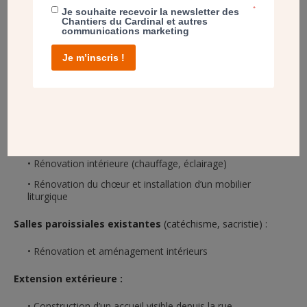
*
Je souhaite recevoir la newsletter des
Le projet est important, il comporte plusieurs parties.
Chantiers du Cardinal et autres
communications marketing
Église :
Je m’inscris !
Construction d’un campanile
Transformation de la façade (vitrée) avec un porche et
deux nouveaux accès
Création d’une entrée de type narthex vitré, d’une
chapelle de semaine et d’un espace cloître
Rénovation intérieure (chauffage, éclairage)
Rénovation du chœur et installation d’un mobilier
liturgique
Salles paroissiales existantes
(catéchisme, sacristie) :
Rénovation et aménagement intérieurs
Extension extérieure :
Construction d’un accueil visible depuis la rue