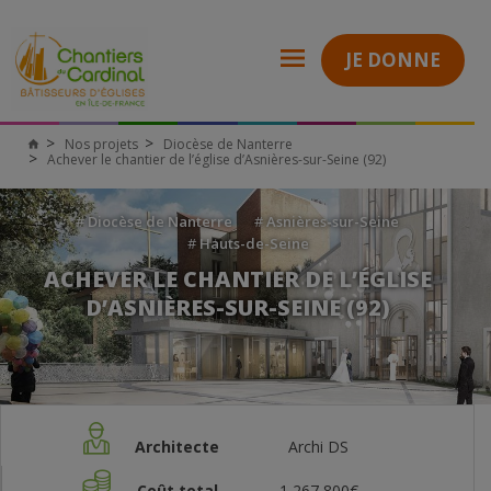
JE DONNE
Nos projets
Diocèse de Nanterre
Achever le chantier de l’église d’Asnières-sur-Seine (92)
#
Diocèse de Nanterre
#
Asnières-sur-Seine
#
Hauts-de-Seine
ACHEVER LE CHANTIER DE L’ÉGLISE
D’ASNIÈRES-SUR-SEINE (92)
Architecte
Archi DS
Coût total
1 267 800€