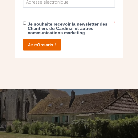
ES (77) – SAUVER LA TOITURE DU P
*
Je souhaite recevoir la newsletter des
Chantiers du Cardinal et autres
communications marketing
Je m’inscris !