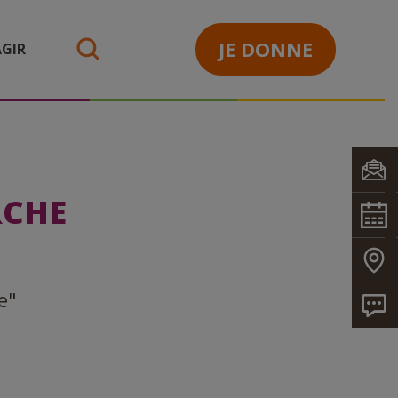
JE DONNE
GIR
search
RCHE
e"