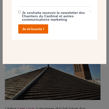
*
Je souhaite recevoir la newsletter des
Chantiers du Cardinal et autres
POST
communications marketing
SUR LE TOIT DE SAINT-LOUIS À VINCENNES
Je m’inscris !
L’église
Saint-Louis
à Vincennes (94) fait l’objet d’un