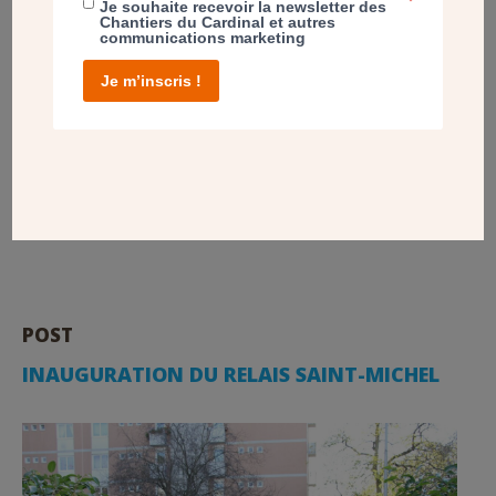
Je souhaite recevoir la newsletter des
Chantiers du Cardinal et autres
communications marketing
Je m’inscris !
Maçonnerie, peinture, électricité et ébénisterie : voici les
divers corps de métiers qui ont œuvré à la remise en état
et en beauté de l’église et de son mobilier liturgique. La
messe de dédicace a réuni une foule joyeuse et priante
autour de Mgr Dominique Blanchet, l’évêque du diocèse
de Créteil.
POST
INAUGURATION DU RELAIS SAINT-MICHEL