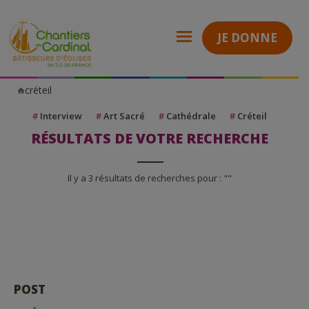
JE DONNE
créteil
Chantiers
du
Cardinal
#
Interview
#
Art Sacré
#
Cathédrale
#
Créteil
RÉSULTATS DE VOTRE RECHERCHE
Il y a 3 résultats de recherches pour : ""
POST