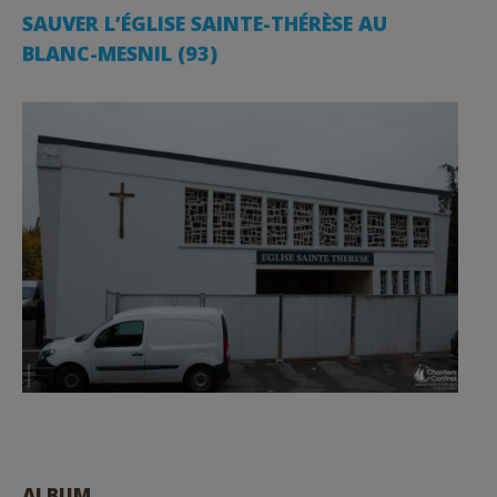
SAUVER L’ÉGLISE SAINTE-THÉRÈSE AU
BLANC-MESNIL (93)
ALBUM