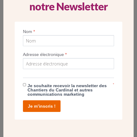
notre Newsletter
Nom
*
Le clocher de l’église Notre-Dame au Blanc-Mesnil (Seine-
Adresse électronique
*
Saint-Denis) nécessite des travaux de renforcement.
Le chantier va se terminer un peu plus tard que prévu.
*
Je souhaite recevoir la newsletter des
Chantiers du Cardinal et autres
communications marketing
ALBUM
Je m’inscris !
RESTAURATION DE L’ÉGLISE NOTRE-DAME
AU BLANC-MESNIL (93)