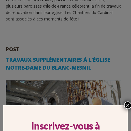
plusieurs paroisses d’Île-de-France célèbrent la fin de travaux
de rénovation dans leur église. Les Chantiers du Cardinal
sont associés à ces moments de fête !
POST
TRAVAUX SUPPLÉMENTAIRES À L’ÉGLISE
NOTRE-DAME DU BLANC-MESNIL
×
Inscrivez-vous à