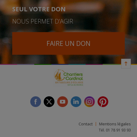
SEUL VOTRE DON
NOUS PERMET D’AGIR
FAIRE UN DON
facebook
twitter
youtube
linkedin
instagram
Pinterest
Contact
Mentions légales
Tél. 01 78 91 93 93