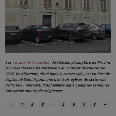
Les
travaux de rénovation
de l’ancien presbytère de Provins
(Diocèse de Meaux) s’achèvent au courant de l’automne
2022. Ce bâtiment, situé dans le centre-ville, est en face de
l’église de Saint Ayoul, une des trois églises de cette ville
de 12 000 habitants. Il accueillera dans quelques semaines
une communauté de religieuses.
«
1
2
3
4
5
6
7
8
»