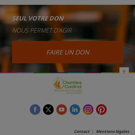
SEUL VOTRE DON
NOUS PERMET D’AGIR
FAIRE UN DON
facebook
twitter
youtube
linkedin
instagram
Pinterest
Contact
Mentions légales