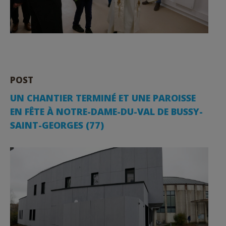
POST
UN CHANTIER TERMINÉ ET UNE PAROISSE
EN FÊTE À NOTRE-DAME-DU-VAL DE BUSSY-
SAINT-GEORGES (77)