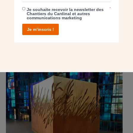
paroissiale et la sacristie terminées, il reste encore à ravaler
les murs et revoir l’électricité.
*
Je souhaite recevoir la newsletter des
Chantiers du Cardinal et autres
communications marketing
Je m’inscris !
POST
VISITEZ LES ÉGLISES REMARQUABLES EN ÎLE-
DE-FRANCE