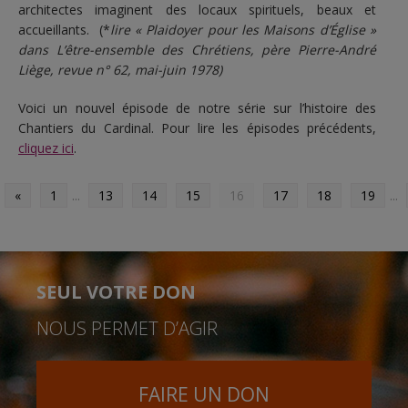
architectes imaginent des locaux spirituels, beaux et
accueillants. (*
lire « Plaidoyer pour les Maisons d’Église »
dans L’être-ensemble des
Chrétiens, père Pierre-André
Liège, revue n° 62, mai-juin 1978)
Voici un nouvel épisode de notre série sur l’histoire des
Chantiers du Cardinal. Pour lire les épisodes précédents,
cliquez ici
.
«
1
...
13
14
15
16
17
18
19
...
SEUL VOTRE DON
NOUS PERMET D’AGIR
FAIRE UN DON