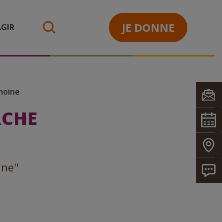
JE DONNE
GIR
search
moine
RCHE
ine"