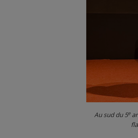
e
Au sud du 5
ar
fl