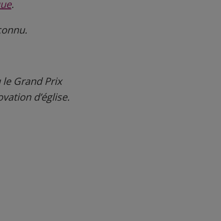
que
.
connu.
 le Grand Prix
vation d’église.