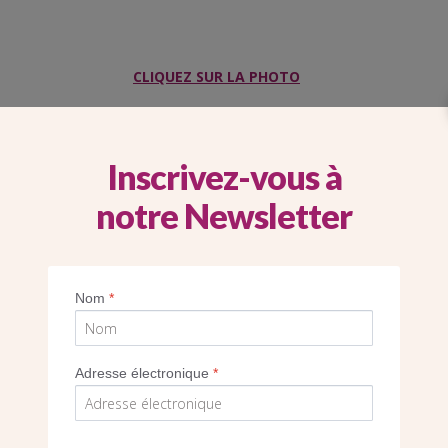
CLIQUEZ SUR LA PHOTO
Inscrivez-vous à
PAGE
notre Newsletter
À L’ŒUVRE DANS LES PAROISSES : LES
DÉLÉGUÉS
Nom
*
Adresse électronique
*