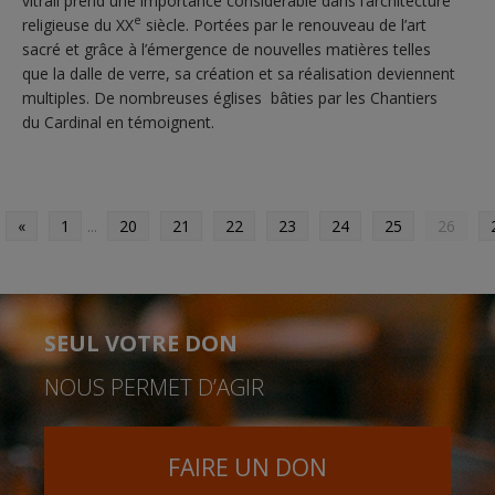
vitrail prend une importance considérable dans l’architecture
e
religieuse du XX
siècle. Portées par le renouveau de l’art
sacré et grâce à l’émergence de nouvelles matières telles
que la dalle de verre, sa création et sa réalisation deviennent
multiples. De nombreuses églises bâties par les Chantiers
du Cardinal en témoignent.
«
1
...
20
21
22
23
24
25
26
SEUL VOTRE DON
NOUS PERMET D’AGIR
FAIRE UN DON