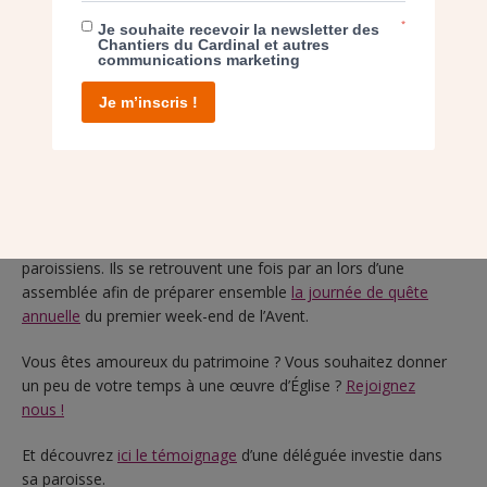
*
Je souhaite recevoir la newsletter des
Chantiers du Cardinal et autres
communications marketing
Je m’inscris !
Véritables ambassadeurs des Chantiers du Cardinal dans les
paroisses d’Île-de-France, les délégués accomplissent un
travail indispensable. Grâce à leur action, nous pouvons
développer notre mission. Ils sont plus de 330 et assurent la
communication des informations auprès des curés et des
paroissiens. Ils se retrouvent une fois par an lors d’une
assemblée afin de préparer ensemble
la journée de quête
annuelle
du premier week-end de l’Avent.
Vous êtes amoureux du patrimoine ? Vous souhaitez donner
un peu de votre temps à une œuvre d’Église ?
Rejoignez
nous !
Et découvrez
ici le témoignage
d’une déléguée investie dans
sa paroisse.