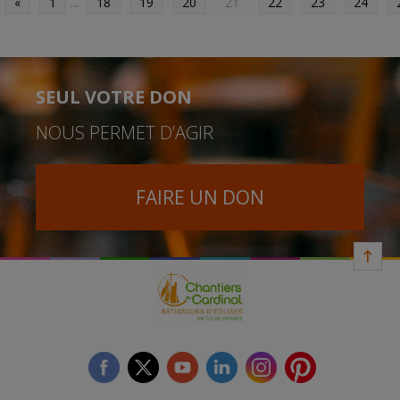
«
1
...
18
19
20
21
22
23
24
SEUL VOTRE DON
NOUS PERMET D’AGIR
FAIRE UN DON
facebook
twitter
youtube
linkedin
instagram
Pinterest