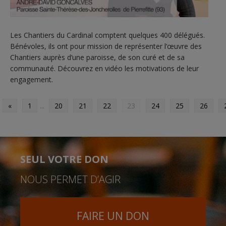
Les Chantiers du Cardinal comptent quelques 400 délégués.
Bénévoles, ils ont pour mission de représenter l’œuvre des
Chantiers auprès d’une paroisse, de son curé et de sa
communauté. Découvrez en vidéo les motivations de leur
engagement.
«
1
...
20
21
22
23
24
25
26
SEUL VOTRE DON
NOUS PERMET D’AGIR
FAIRE UN DON