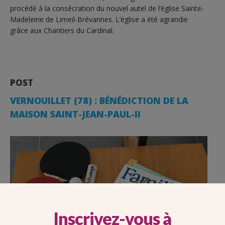
procédé à la consécration du nouvel autel de l’église Sainte-
Madeleine de Limeil-Brévannes. L’église a été agrandie
grâce aux Chantiers du Cardinal.
POST
VERNOUILLET (78) : BÉNÉDICTION DE LA
MAISON SAINT-JEAN-PAUL-II
Inscrivez-vous à