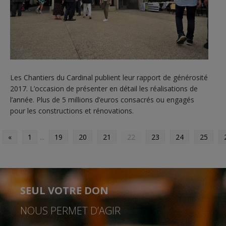
Les Chantiers du Cardinal publient leur rapport de générosité
2017. L’occasion de présenter en détail les réalisations de
l’année. Plus de 5 millions d’euros consacrés ou engagés
pour les constructions et rénovations.
«
1
...
19
20
21
22
23
24
25
SEUL VOTRE DON
NOUS PERMET D’AGIR