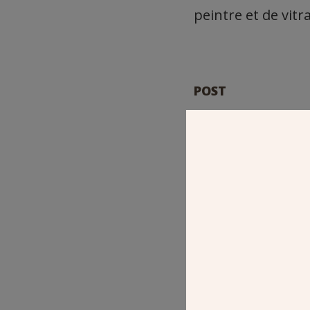
peintre et de vitrai
POST
MAURICE DEN