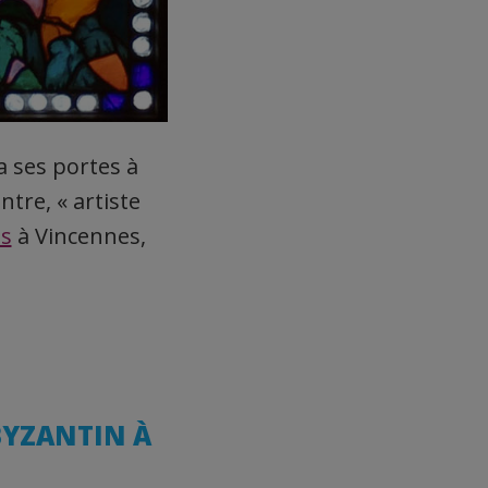
a ses portes à
tre, « artiste
is
à Vincennes,
 BYZANTIN À