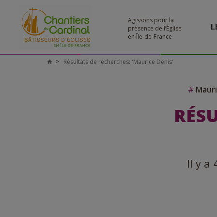
Agissons pour la
L
présence de l’Église
en Île-de-France
Résultats de recherches: 'Maurice Denis'
Chantiers
du
Cardinal
#
Mauri
RÉSU
Il y a