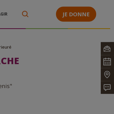
JE DONNE
GIR
search
rieuré
RCHE
enis"