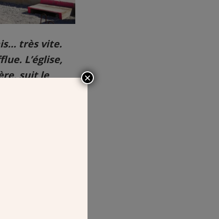
is… très vite.
lue. L’église,
re, suit le
×
mban.
 (94) –