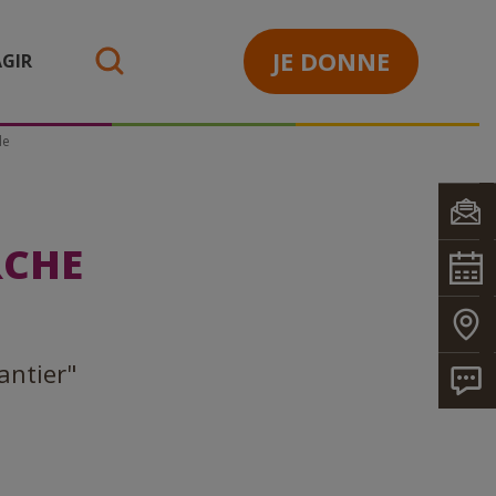
JE DONNE
GIR
search
de
RCHE
antier"