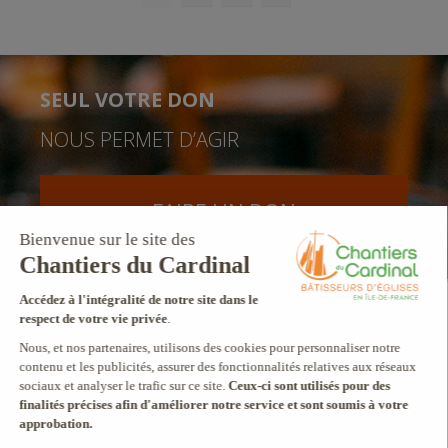
SEUL VOTRE DON
NOUS PERMET D’AGIR
FAIRE UN DON
facebook
twitter
youtube
linkedin
instagram
Pinterest