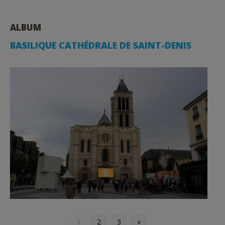
ALBUM
BASILIQUE CATHÉDRALE DE SAINT-DENIS
1
2
3
»