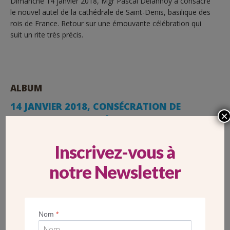
Dimanche 14 janvier 2018, Mgr Pascal Delannoy a consacré
le nouvel autel de la cathédrale de Saint-Denis, basilique des
rois de France. Retour sur une émouvante célébration qui
suit un rite très précis.
ALBUM
14 JANVIER 2018, CONSÉCRATION DE
×
L’AUTEL DE LA CATHÉDRALE BASILIQUE DE
SAINT-DENIS
Inscrivez-vous à
notre Newsletter
Nom
*