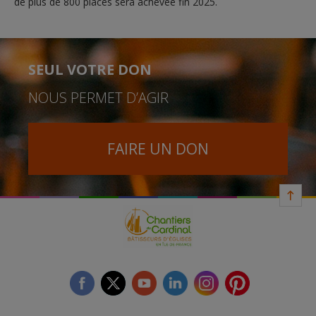
de plus de 800 places sera achevée fin 2025.
SEUL VOTRE DON
NOUS PERMET D’AGIR
FAIRE UN DON
facebook
twitter
youtube
linkedin
instagram
Pinterest