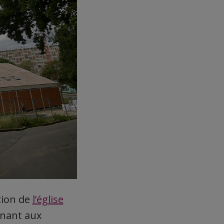
tion de
l’église
enant aux