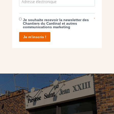
*
Je souhaite recevoir la newsletter des
-JEAN-XXIII (FONTENAY-SOUS-BOIS)
Chantiers du Cardinal et autres
communications marketing
Je m’inscris !