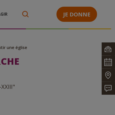
JE DONNE
GIR
search
tir une église
RCHE
XXIII"