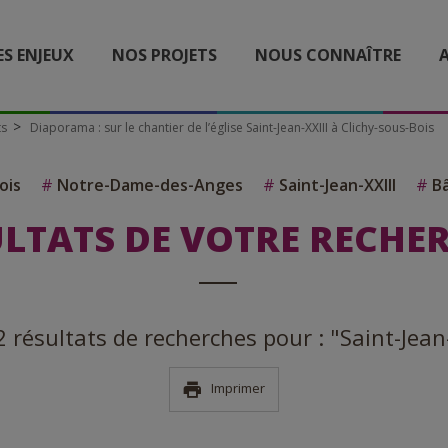
ES ENJEUX
NOS PROJETS
NOUS CONNAÎTRE
A
ts
Diaporama : sur le chantier de l’église Saint-Jean-XXIII à Clichy-sous-Bois
ois
#
Notre-Dame-des-Anges
#
Saint-Jean-XXIII
#
Bâ
LTATS DE VOTRE RECHE
12 résultats de recherches pour : "Saint-Jean-
Imprimer