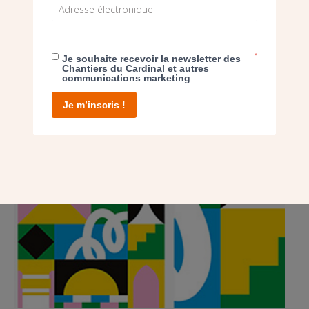
POST
JOURNÉES DU PATRIMOINE : DÉCOUVREZ
*
Je souhaite recevoir la newsletter des
DES ÉGLISES EN ÎLE-DE-FRANCE
Chantiers du Cardinal et autres
communications marketing
Je m’inscris !