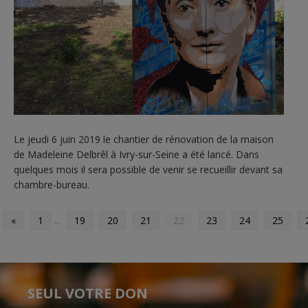
Le jeudi 6 juin 2019 le chantier de rénovation de la maison
de Madeleine Delbrêl à Ivry-sur-Seine a été lancé. Dans
quelques mois il sera possible de venir se recueillir devant sa
chambre-bureau.
«
1
...
19
20
21
22
23
24
25
SEUL VOTRE DON