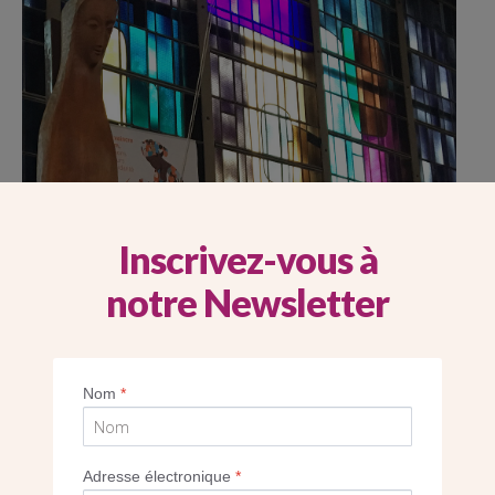
Inscrivez-vous à
notre Newsletter
L’atelier Lucas Concept restaure les panneaux de vitraux du
mur de l’église Saint-Paul-de-la-vallée-aux-renards à
Nom
*
Fresnes-L’Haÿ-les-Roses (94). Un travail de précision !
Adresse électronique
*