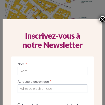
×
Inscrivez-vous à
notre Newsletter
Nom
*
POST
NOTRE DAME DE BOULOGNE (92) –
Adresse électronique
*
ACCUEILLIR AVEC L’ORATOIRE CARLO
ACUTIS
*