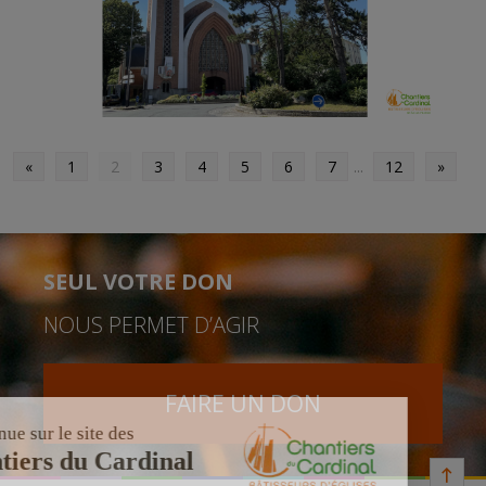
«
1
2
3
4
5
6
7
...
12
»
SEUL VOTRE DON
NOUS PERMET D’AGIR
FAIRE UN DON