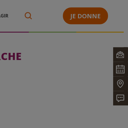
JE DONNE
GIR
search
RCHE