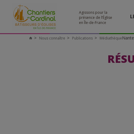
Agissons pour la
L
présence de l’Église
en Île-de-France
Nante
Nous connaître
Publications
Médiathèque
Chantiers
du
Cardinal
RÉSU