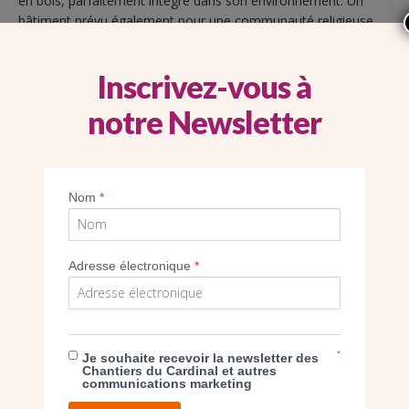
en bois, parfaitement intégré dans son environnement. Un
bâtiment prévu également pour une communauté religieuse.
En cet automne 2022, à quelques mois de la fin du chantier,
l’homme de l’art fait le point sur l’avancement des travaux.
Inscrivez-vous à
notre Newsletter
POST
Nom
*
DÉCOUVRIR LE BÉTON ARMÉ DU CLOCHER
DE NOTRE-DAME DU RAINCY (93)
Adresse électronique
*
*
Je souhaite recevoir la newsletter des
Chantiers du Cardinal et autres
communications marketing