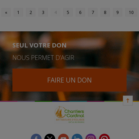
«
1
2
3
4
5
6
7
8
9
10
SEUL VOTRE DON
NOUS PERMET D’AGIR
FAIRE UN DON