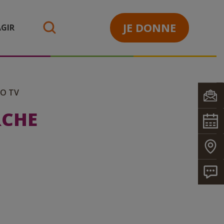
JE DONNE
GIR
search
O TV
RCHE