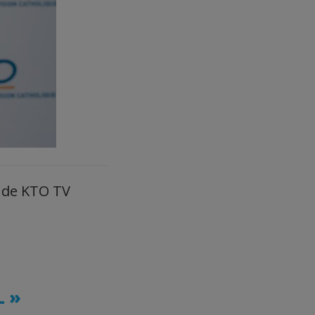
le de KTO TV
L »