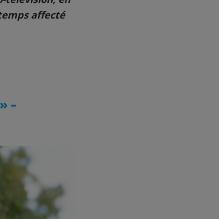
 temps affecté
» –