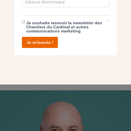
L’urbanisme chrétien, acteur du lien social 
Retrouvez ici sa retransmission en replay !
*
Je souhaite recevoir la newsletter des
Chantiers du Cardinal et autres
communications marketing
Je m’inscris !
LA JOIE DE LA JÉRUSALEM CÉLESTE » 
 PÈRE THIERRY HUBERT