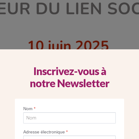
Inscrivez-vous à
notre Newsletter
Nom
*
5, les Chantiers du Cardinal ont organisé u
ceptionnelle à l’Institut Catholique de Paris
Adresse électronique
*