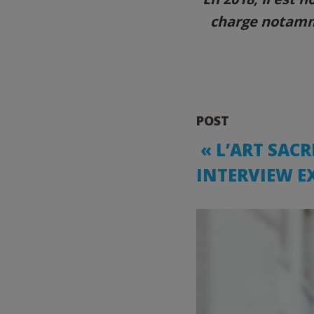
charge notam
POST
️ « L’ART SAC
INTERVIEW E