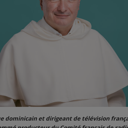
e dominicain et dirigeant de télévision frança
 nommé producteur du Comité français de radio