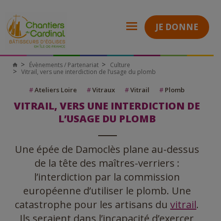
JE DONNE
Évènements / Partenariat
Culture
Chantiers
Vitrail, vers une interdiction de l’usage du plomb
du
Cardinal
#
Ateliers Loire
#
Vitraux
#
Vitrail
#
Plomb
VITRAIL, VERS UNE INTERDICTION DE
L’USAGE DU PLOMB
Une épée de Damoclès plane au-dessus
de la tête des maîtres-verriers :
l’interdiction par la commission
européenne d’utiliser le plomb. Une
catastrophe pour les artisans du
vitrail
.
Ils seraient dans l’incapacité d’exercer