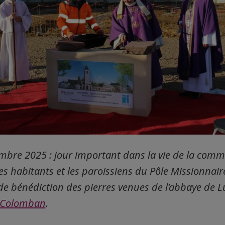
bre 2025 : jour important dans la vie de la comm
es habitants et les paroissiens du Pôle Missionnair
de bénédiction des pierres venues de l’abbaye de 
t-Colomban
.