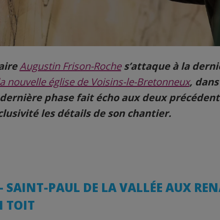
aire
Augustin Frison-Roche
s’attaque à la dern
la nouvelle église de Voisins-le-Bretonneux
, dans
e dernière phase fait écho aux deux précédent
usivité les détails de son chantier.
 – SAINT-PAUL DE LA VALLÉE AUX REN
N TOIT