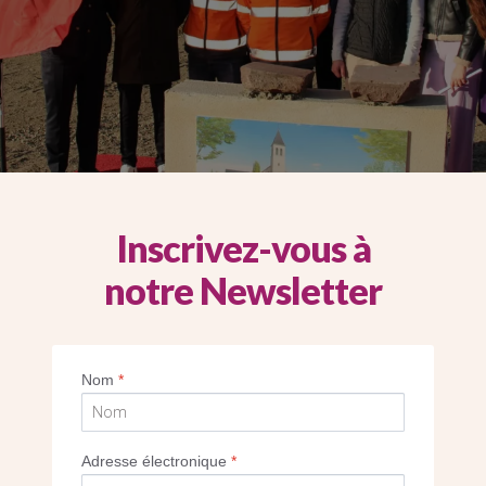
Inscrivez-vous à
notre Newsletter
Nom
*
-LE-BIENVEILLANT (78) – UNE OEUV
 DE LA NOUVELLE ÉGLISE !
Adresse électronique
*