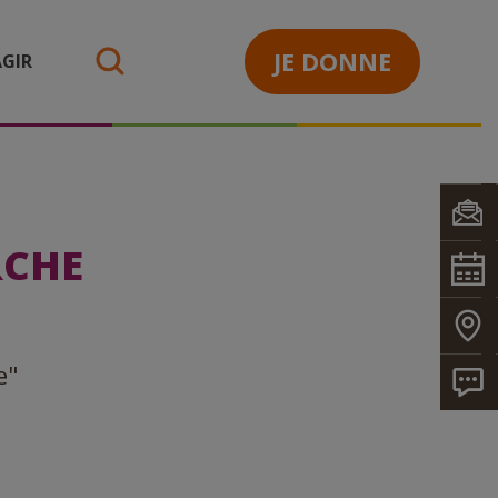
JE DONNE
GIR
search
RCHE
e"