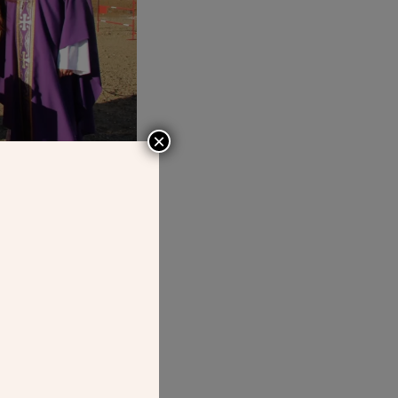
×
RE GÉANTE