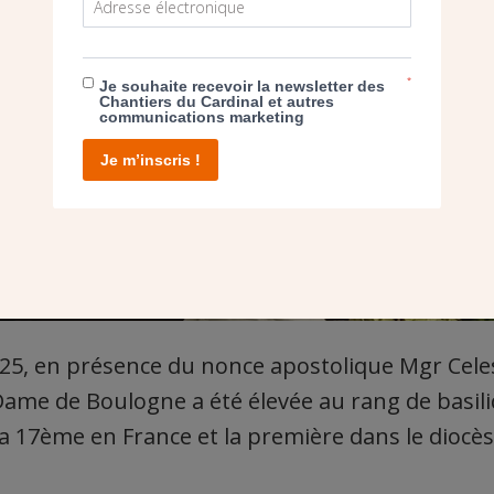
*
Je souhaite recevoir la newsletter des
Chantiers du Cardinal et autres
communications marketing
Je m’inscris !
025, en présence du nonce apostolique Mgr Celes
-Dame de Boulogne a été élevée au rang de basil
la 17ème en France et la première dans le diocè