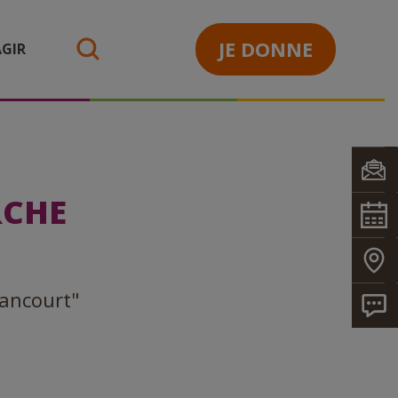
JE DONNE
GIR
search
RCHE
lancourt"