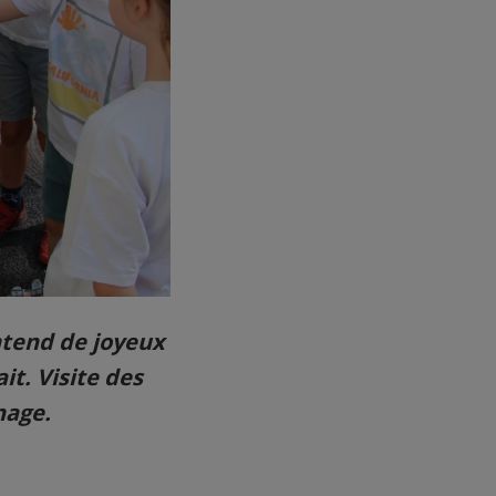
ntend de joyeux
it. Visite des
nage.