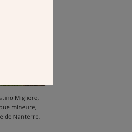
tino Migliore,
ique mineure,
se de Nanterre.