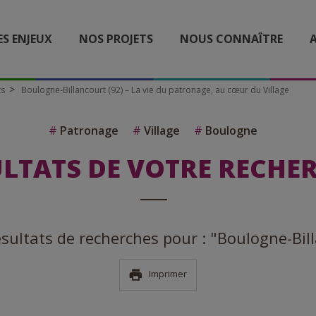
ES ENJEUX
NOS PROJETS
NOUS CONNAÎTRE
A
ts
Boulogne-Billancourt (92) – La vie du patronage, au cœur du Village
#
Patronage
#
Village
#
Boulogne
LTATS DE VOTRE RECHE
résultats de recherches pour : "Boulogne-Bil
Imprimer