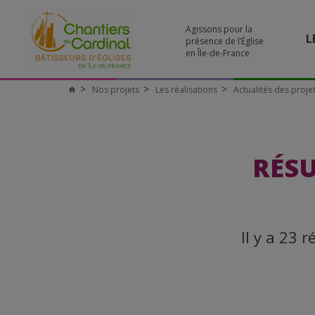
Agissons pour la
L
présence de l’Église
en Île-de-France
Nos projets
Les réalisations
Actualités des proje
RÉSU
Il y a 23 