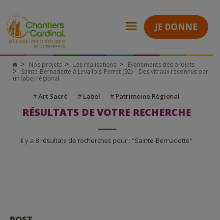
JE DONNE
Nos projets
Les réalisations
Événements des projets
Sainte-Bernadette à Levallois-Perret (92) – Des vitraux reconnus par
un label régional
#
Art Sacré
#
Label
#
Patrimoine Régional
RÉSULTATS DE VOTRE RECHERCHE
Il y a 8 résultats de recherches pour : "Sainte-Bernadette"
POST