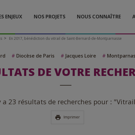
ES ENJEUX
NOS PROJETS
NOUS CONNAÎTRE
A
ts
En 2017, bénédiction du vitrail de Saint-Bernard-de-Montparnasse
ard
#
Diocèse de Paris
#
Jacques Loire
#
Montparna
LTATS DE VOTRE RECHE
 y a 23 résultats de recherches pour : "Vitrai
Imprimer