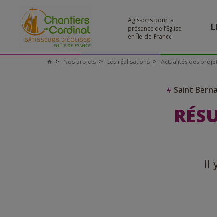
Agissons pour la
L
présence de l’Église
en Île-de-France
Nos projets
Les réalisations
Actualités des proje
#
Saint Bern
RÉSU
Il