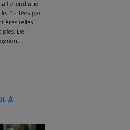
trail prend une
cle. Portées par
tières telles
tiples. De
oignent.
UL À