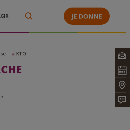
JE DONNE
GIR
search
sse
#
KTO
RCHE
l"