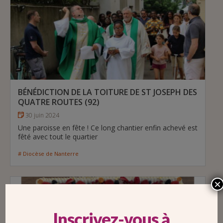
BÉNÉDICTION DE LA TOITURE DE ST JOSEPH DES
QUATRE ROUTES (92)
30 juin 2024
Une paroisse en fête ! Ce long chantier enfin achevé est
fêté avec tout le quartier
# Diocèse de Nanterre
×
Inscrivez-vous à