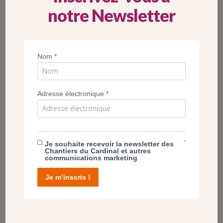
notre Newsletter
Nom
*
DOUBLE ANNIVERSAIRE À L’ÉGLISE SAINT-
STANISLAS DES BLAGIS (92)
Adresse électronique
*
23 juin 2024
La communauté fête les 90 ans de la première pierre
de l’église et les 20 ans de la présence spiritaine dans la
paroisse
*
# Diocèse de Nanterre
Je souhaite recevoir la newsletter des
Chantiers du Cardinal et autres
communications marketing
Je m’inscris !