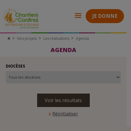
JE DONNE
Nos projets
Les réalisations
Agenda
Chantiers
du
Cardinal
AGENDA
DIOCÈSES
Réinitialiser