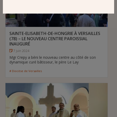
SAINTE-ELISABETH-DE-HONGRIE À VERSAILLES
(78) – LE NOUVEAU CENTRE PAROISSIAL
INAUGURÉ
7 juin 2024
Mgr Crepy a béni le nouveau centre au côté de son
dynamique curé bâtisseur, le père Le Lay
# Diocèse de Versailles