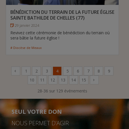
BÉNÉDICTION DU TERRAIN DE LA FUTURE ÉGLISE
SAINTE BATHILDE DE CHELLES (77)
29 janvier 2024
Revivez cette cérémonie de bénédiction du terrain où
sera bâtie la future église !
# Diocèse de Meaux
1
2
3
4
5
6
7
8
9
10
11
12
13
14
15
28-36 sur 129 événements
SEUL VOTRE DON
NOUS PERMET D’AGIR